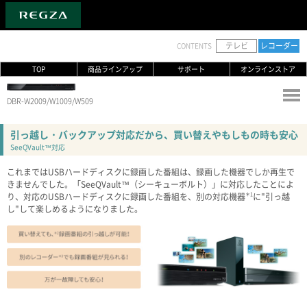
テレビ
レコーダー
CONTENTS
TOP
商品ラインアップ
サポート
オンラインストア
DBR-W2009/W1009/W509
引っ越し・バックアップ対応だから、買い替えやもしもの時も安心
SeeQVault™対応
これまではUSBハードディスクに録画した番組は、録画した機器でしか再生で
きませんでした。「SeeQVault™（シーキューボルト）」に対応したことによ
り、対応のUSBハードディスクに録画した番組を、別の対応機器
＊1
に"引っ越
し"して楽しめるようになりました。