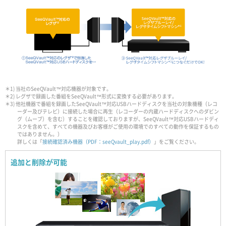
＊1) 当社のSeeQVault™対応機器が対象です。
＊2) レグザで録画した番組をSeeQVault™形式に変換する必要があります。
＊3) 他社機器で番組を録画したSeeQVault™対応USBハードディスクを当社の対象機種（レコ
ーダー及びテレビ）に接続した場合に再生（レコーダーの内蔵ハードディスクへのダビン
グ（ムーブ）を含む）することを確認しておりますが、SeeQVault™対応USBハードディ
スクを含めて、すべての機器及びお客様がご使用の環境でのすべての動作を保証するもの
ではありません。）
詳しくは「
接続確認済み機器（PDF：seeQvault_play.pdf）
」をご覧ください。
追加と削除が可能