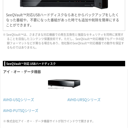
SeeQVault™対応USBハードディスクならあとからバックアップをしたく
なった番組や、不要になった番組があった時でも追加や削除を簡単にする
ことができます。
※ SeeQVault™は、さまざまな対応機器での再生互換性と強固なセキュリティを同時に実現す
ることを目指したコンテンツ保護技術です。ただし、SeeQVault™対応機器でもデータの記
録フォーマットなどが異なる場合もあり、他社製のSeeQVault™対応機器での動作を保証す
るものではありません。
SeeQVault™対応 USBハードディスク
アイ・オー・データ機器
AVHD-USQシリーズ
AVHD-URSQシリーズ
AVHD-PUTSQシリーズ
※ 株式会社アイ・オー・データ機器サイトが別ウインドウで開きます。