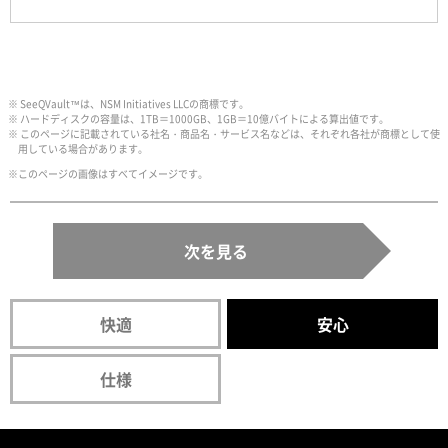
※ SeeQVault™は、NSM Initiatives LLCの商標です。
※ ハードディスクの容量は、1TB＝1000GB、1GB＝10億バイトによる算出値です。
※ このページに記載されている社名・商品名・サービス名などは、それぞれ各社が商標として使
用している場合があります。
※このページの画像はすべてイメージです。
次を見る
快適
安心
仕様