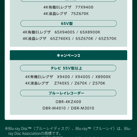
※Blu-ray Disc™（ブルーレイディスク）、Blu-ray™（ブルーレイ）は、Blu-
ray Disc Associationの商標です。