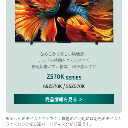
なめらかで美しい映像が、
テレビの感動をさらに大きく
倍速駆動パネル搭載 4K液晶レグザ
Z570K
SERIES
65Z570K / 55Z570K
商品情報を見る ＞
※テレビのタイムシフトマシン機能のご利用には別売のタイムシ
フトマシン対応USBハードディスクが必要です。