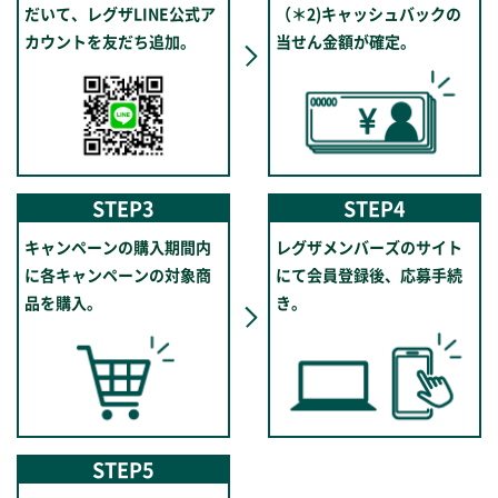
だいて、
レグザLINE公式
ア
（＊2)
キャッシュバックの
カウントを友だち追加。
当せん金額が確定。
STEP3
STEP4
キャンペーンの
購入期間内
レグザメンバーズの
サイト
に
各キャンペーンの
対象商
にて会員登録後、
応募手続
品を購入。
き。
STEP5