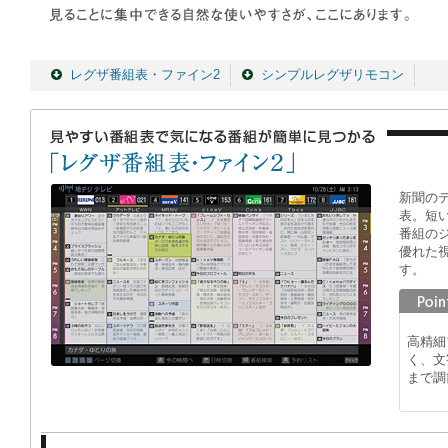
レグザ番組表・ファイン2
シンプルレグザリモコン
新聞の
表。短
番組の
優れた
す。
高精細
く、文
まで調