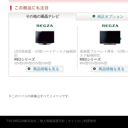
その他の液晶テレビ
純正オプション
LED高画質・USBハードディスク録画対
高画質ブルーレイ再生・USB
応
スク録画対応
RE2シリーズ
RB2シリーズ
32V型/26V型/22V型/19V型
40V型/32V型/26V型
商品情報を見る
商品情報を見る
※このページの画像はすべてイメージです。
TVS REGZA株式会社
個人情報保護方針
サイトのご利用条件