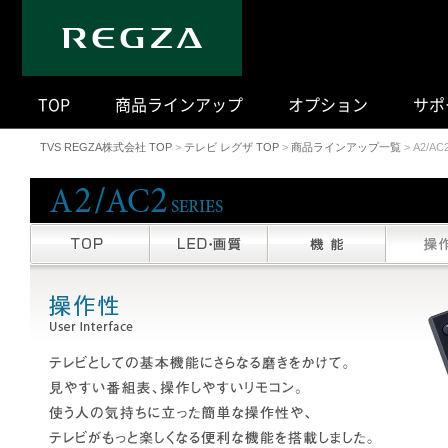
｜
TOP
商品ラインアップ
オプション
サポ
TVS REGZA株式会社 TOP
>
テレビ レグザ TOP
>
商品ラインアップ一覧
> A2/A