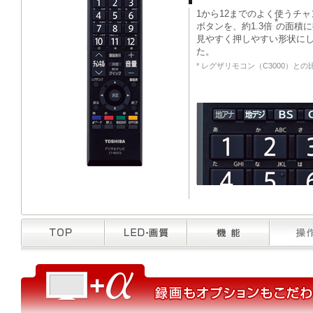
1から12までのよく使うチ
*
ボタンを、約1.3倍
の面積に
見やすく押しやすい形状に
た。
* レグザリモコン（C3000）との