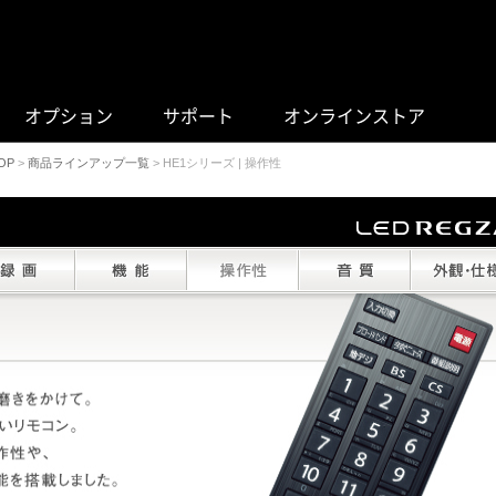
オプション
サポート
オンラインストア
OP
>
商品ラインアップ一覧
> HE1シリーズ | 操作性