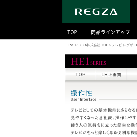
｜
TOP
商品ラインアップ
TVS REGZA株式会社 TOP
>
テレビ レグザ T