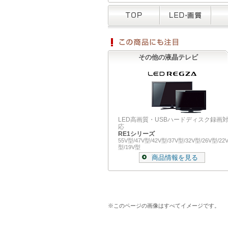
その他の液晶テレビ
LED高画質・USBハードディスク録画
応
RE1シリーズ
55V型/47V型/42V型/37V型/32V型/26V型/22
型/19V型
商品情報を見る
※このページの画像はすべてイメージです。