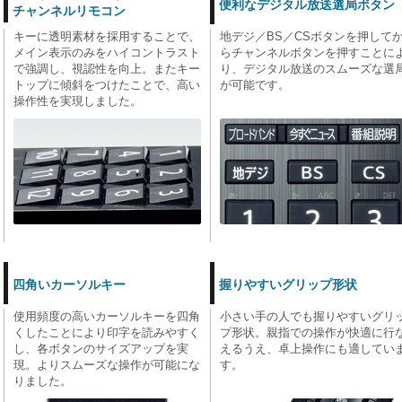
便利なデジタル放送選局ボタン
チャンネルリモコン
キーに透明素材を採用することで、
地デジ／BS／CSボタンを押して
メイン表示のみをハイコントラスト
らチャンネルボタンを押すことに
で強調し、視認性を向上。またキー
り、デジタル放送のスムーズな選
トップに傾斜をつけたことで、高い
が可能です。
操作性を実現しました。
四角いカーソルキー
握りやすいグリップ形状
使用頻度の高いカーソルキーを四角
小さい手の人でも握りやすいグリ
くしたことにより印字を読みやすく
プ形状。親指での操作が快適に行
し、各ボタンのサイズアップを実
えるうえ、卓上操作にも適してい
現。よりスムーズな操作が可能にな
す。
りました。