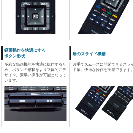
録画操作を快適にする
扉のスライド機構
ボタン形状
多彩な録画機能を快適に操作するた
片手でスムーズに開閉できるスラ
め、ボタンの形状をより立体的にデ
ド扉。快適な操作を実感できます
ザイン。素早い操作が可能となって
います。