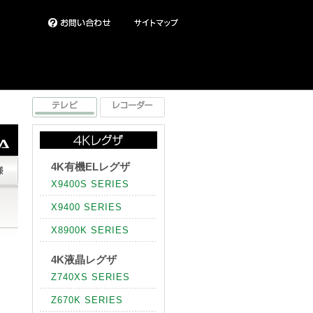
4K有機ELレグザ
X9400S SERIES
X9400 SERIES
X8900K SERIES
4K液晶レグザ
Z740XS SERIES
Z670K SERIES