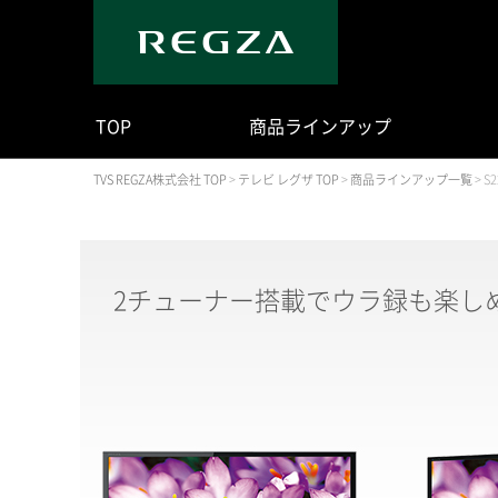
TOP
商品ラインアップ
TVS REGZA株式会社 TOP
>
テレビ レグザ TOP
>
商品ラインアップ一覧
>
S
2チューナー搭載でウラ録も楽し