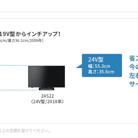
省
今
左
サ
㎝以上の空間を設けてください。