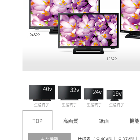
生産終了
生産終了
生産終了
生産終了
TOP
高画質
録画
機能
主な機能
仕様表（
40V型
｜
32V型
｜