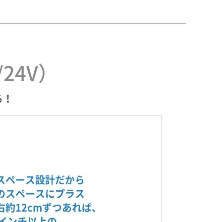
24V）
る！
スペース設計だから
のスペースにプラス
右約12cmずつあれば、
0インチ以上の