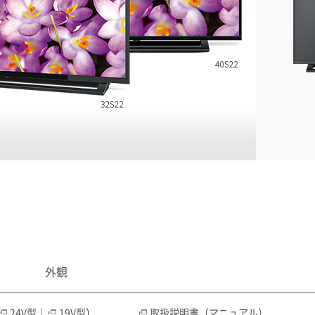
外観
24V型
｜
19V型
）
取扱説明書（マニュアル）