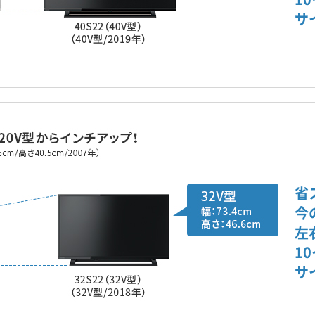
サ
省
今
左
1
サ