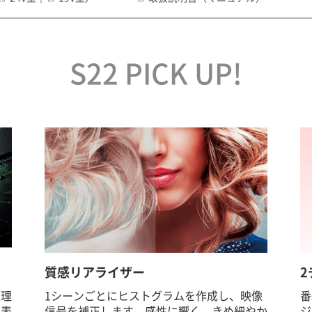
S22 PICK UP!
質感リアライザー
2
処理
1シーンごとにヒストグラムを作成し、映像
番
を表
信号を補正します。感性に響く、きめ細やか
ジ