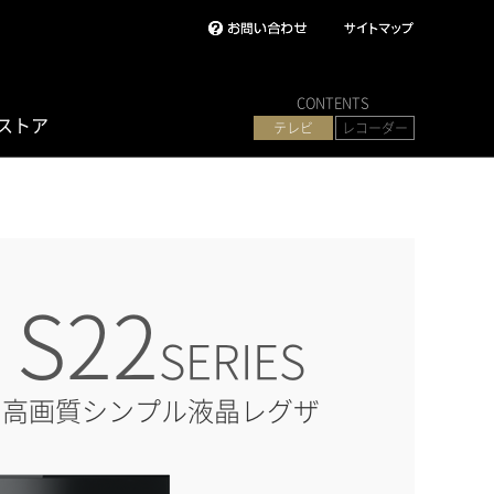
CONTENTS
ストア
テレビ
レコーダー
S22
SERIES
高画質シンプル液晶レグザ