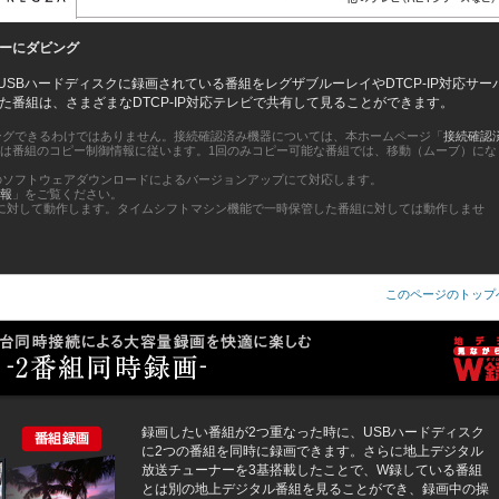
バーにダビング
USBハードディスクに録画されている番組をレグザブルーレイやDTCP-IP対応サー
番組は、さまざまなDTCP-IP対応テレビで共有して見ることができます。
ダビングできるわけではありません。接続確認済み機器については、本ホームページ「
接続確認
は番組のコピー制御情報に従います。1回のみコピー可能な番組では、移動（ムーブ）にな
のソフトウェアダウンロードによるバージョンアップにて対応します。
情報
」をご覧ください。
組に対して動作します。タイムシフトマシン機能で一時保管した番組に対しては動作しませ
このページのトップ
録画したい番組が2つ重なった時に、USBハードディスク
に2つの番組を同時に録画できます。さらに地上デジタル
放送チューナーを3基搭載したことで、W録している番組
とは別の地上デジタル番組を見ることができ、録画中の操