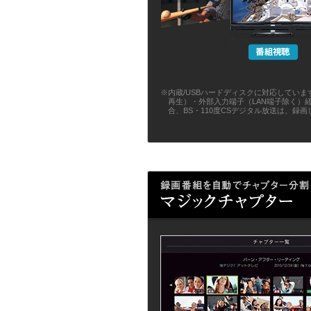
※内蔵/USBハードディスクに対応してい
再生）・外部入力端子（LAN端子除く）経
合、BS・110度CSデジタル放送は、