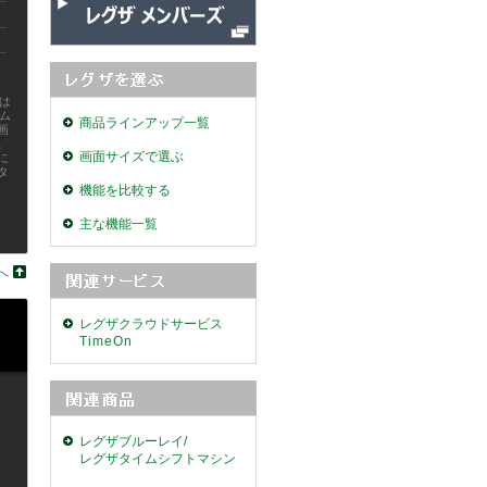
は
ム
商品ラインアップ一覧
画
。
画面サイズで選ぶ
に
タ
機能を比較する
主な機能一覧
へ
レグザクラウドサービス
TimeOn
レグザブルーレイ/
レグザタイムシフトマシン