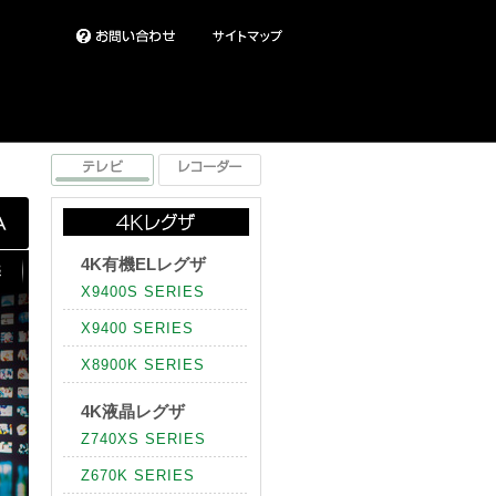
4K有機ELレグザ
X9400S SERIES
X9400 SERIES
X8900K SERIES
4K液晶レグザ
Z740XS SERIES
Z670K SERIES