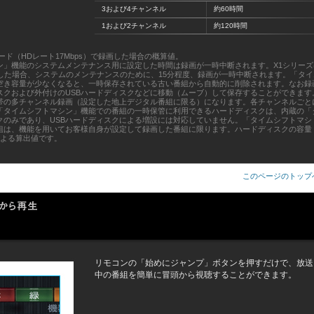
3および4チャンネル
約60時間
1および2チャンネル
約120時間
ド（HDレート17Mbps）で録画した場合の概算値。
シン」機能のシステムメンテナンス用に設定した時間は録画が一時中断されます。X1シリーズ
した場合、システムのメンテナンスのために、15分程度、録画が一時中断されます。「タイ
空き容量が少なくなると、一時保存されている古い番組から自動的に削除されます。なお録
スクおよび外付けのUSBハードディスクなどに移動（ムーブ）して保存することができます
帯の多チャンネル録画（設定した地上デジタル番組に限る）になります。各チャンネルごと
「タイムシフトマシン」機能での番組の一時保管に利用できるハードディスクは、内蔵の「
クのみであり、USBハードディスクによる増設には対応していません。「タイムシフトマシ
組は、機能を用いてお客様自身が設定して録画した番組に限ります。ハードディスクの容量
トによる算出値です。
このページのトップ
リモコンの「始めにジャンプ」ボタンを押すだけで、放送
中の番組を簡単に冒頭から視聴することができます。