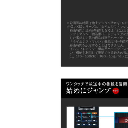
※録画可能時間は地上デジタル放送をTSモー
※X2／XE2シリーズは「タイムシフトマ
録画時間が連続24時間となるように設定
シフトマシン」機能用ハードディスクの
した番組を内蔵の通常録画用ハードディ
「タイムシフトマシン」機能は同一時間
録画時間を設定することはできません。
イムシフトマシン」機能用ハードディス
ン」機能を利用して視聴できる過去の番
は、1TB＝1000GB、1GB＝10億バイ