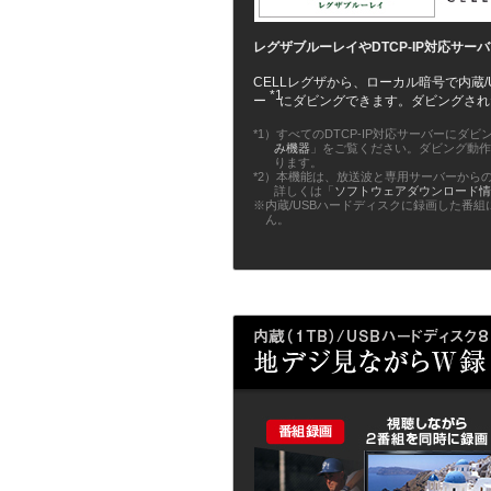
レグザブルーレイやDTCP-IP対応サー
CELLレグザから、ローカル暗号で内蔵/
*1
ー
にダビングできます。ダビングされた
*1）すべてのDTCP-IP対応サーバーに
み機器
」をご覧ください。ダビング動作
ります。
*2）本機能は、放送波と専用サーバーから
詳しくは「
ソフトウェアダウンロード
※内蔵/USBハードディスクに録画した番
ん。