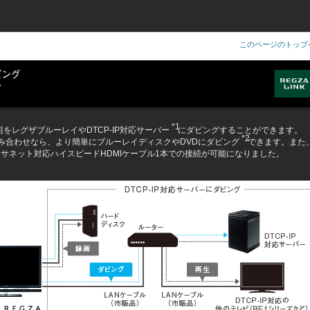
。
このページのトップ
*1
をレグザブルーレイやDTCP-IP対応サーバー
にダビングすることができます。
*2
組み合わせなら、より簡単にブルーレイディスクやDVDにダビング
できます。また
ーサネット対応ハイスピードHDMIケーブル1本での接続が可能になりました。