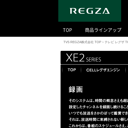
｜
TOP
商品ラインアップ
TVS REGZA株式会社 TOP
>
テレビ レグザ T