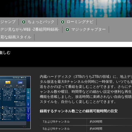
にジャンプ
ちょっとバック
ローミングナビ
デジ見ながらW録 -2番組同時録画-
マジックチャプター
多彩な録画スタイル
内蔵ハードディスク（3TBのうち2TBの領域）に、地上デ
タル放送を最大8チャンネル分同時に一時保管。いつでも
送をさかのぼって番組を楽しむことができます。さらにチ
ャンネル数や曜日、時間帯などの細かい設定や便利な再生
機能を搭載しました。放送時間に束縛されない自由な視聴
スタイルを、自分らしく楽しむことができます。
録画するチャンネル数ごとの録画可能時間の目安
7および8チャンネル
約30時間
5および6チャンネル
約40時間