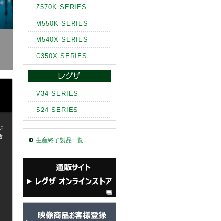
Z570K SERIES
M550K SERIES
M540X SERIES
C350X SERIES
V34 SERIES
S24 SERIES
ジ
放
生産終了製品一覧