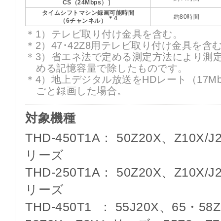
CS（24Mbps）］
タイムシフトマシン録画可能時間
約80時間
＊4
（6チャンネル）
＊1）テレビ取り付け金具を含む。
＊2）47･42Z8用テレビ取り付け金具を含
＊3）省エネ法で定める測定方法により測
める記憶容量で除したものです。
＊4）地上デジタル放送をHDレート（17M
ごと録画した場合。
対象機種
THD-450T1A： 50Z20X、Z10X/J2
リーズ
THD-250T1A： 50Z20X、Z10X/J2
リーズ
THD-450T1 ： 55J20X、65・58