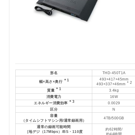
形名
THD-450T1A
493×417×45mm
＊1
幅×高さ×奥行
＊2
493×337×46mm
＊1
質量
3.4kg
消費電力
16W
＊3
エネルギー消費効率
0.0029
区分
N
容量
4TB/500GB
（タイムシフトマシン用/通常録画用）
通常の録画可能時間
約62時間/
［地デジ（17Mbps）/BS・110度
約44時間