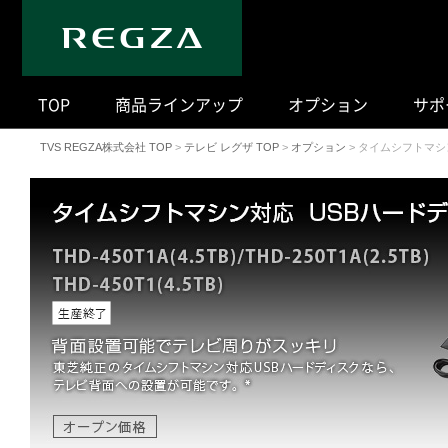
｜
TOP
商品ラインアップ
オプション
サポ
TVS REGZA株式会社 TOP
>
テレビ レグザ TOP
>
オプション
>
タイムシフトマシ