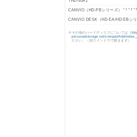
THD-50A1
＊1＊2＊
CANVIO（HD-PBシリーズ）
CANVIO DESK（HD-EA/HD-EBシ
※その他のハードディスクについては［
htt
personalstorage.net/compati/hdd/index_
ださい。（別ウインドウで開きます）