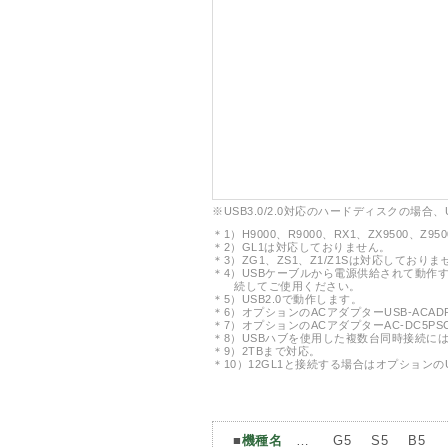
※USB3.0/2.0対応のハードディスクの場合、
＊1）H9000、R9000、RX1、ZX9500、Z
＊2）GL1は対応しておりません。
＊3）ZG1、ZS1、Z1/Z1Sは対応しておりま
＊4）USBケーブルから電源供給されて動作す
続してご使用ください。
＊5）USB2.0で動作します。
＊6）オプションのACアダプターUSB-ACA
＊7）オプションのACアダプターAC-DC5P
＊8）USBハブを使用した複数台同時接続に
＊9）2TBまで対応。
＊10）12GL1と接続する場合はオプションの
■
機種名
…
G5
S5
B5