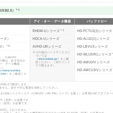
＊1
SB2.0）
アイ・オー・データ機器
バッファロー
＊2
RHDM-Uシリーズ
HD-PCTU2(J)シリーズ
シリーズ）
HDCA-Uシリーズ
HD-ALU2(J)シリーズ
＊6
ーズ）
AVHD-URシリーズ
HD-LBVU3シリーズ
※その他のハードディスクに
HD-WLU3/R1シリーズ
ついては
）、CANVIO
［
www.iodata.jp/
］をご確
用の際は、必ず当社が
HD-AMU3/Vシリーズ
認ください。（別ウインド
ー・データ機器：
ウで開きます）
さい。
HD-AMCU3/Vシリーズ
p://www.toshiba-
j.htm
］をご確認くだ
USB2.0で動作します。
しません。必ず十分な電源を供給してください。
るUSBハードディスク（CANVIO（HD-PBシリーズ）を除く）は専用のACアダプター
DP4（別売）が必要です。
SC（別売）が必要です。
は対応しておりません。