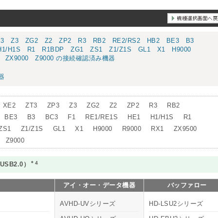
P3 Z3 ZG2 Z2 ZP2 R3 RB2 RE2/RS2 HB2 BE3 B3
H1/H1S R1 R1BDP ZG1 ZS1 Z1/Z1S GL1 X1 H9000
00 ZX9000 Z9000 の接続確認済み機器
器
XE2
ZT3
ZP3
Z3
ZG2
Z2
ZP2
R3
RB2
BE3
B3
BC3
F1
RE1/RE1S
HE1
H1/H1S
R1
ZS1
Z1/Z1S
GL1
X1
H9000
R9000
RX1
ZX9500
Z9000
＊4
SB2.0）
アイ・オー・データ機器
バッファロー
AVHD-UVシリーズ
HD-LSU2シリーズ