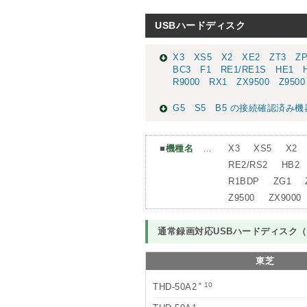
USBハードディスク
X3 XS5 X2 XE2 ZT3 Z
BC3 F1 RE1/RE1S HE1 
R9000 RX1 ZX9500 Z95
G5 S5 B5 の接続確認済み機
■
機種名
…
X3
XS5
X2
RE2/RS2
HB2
R1BDP
ZG1
Z9500
ZX9000
通常録画対応USBハードディスク（U
東芝
＊10
THD-50A2