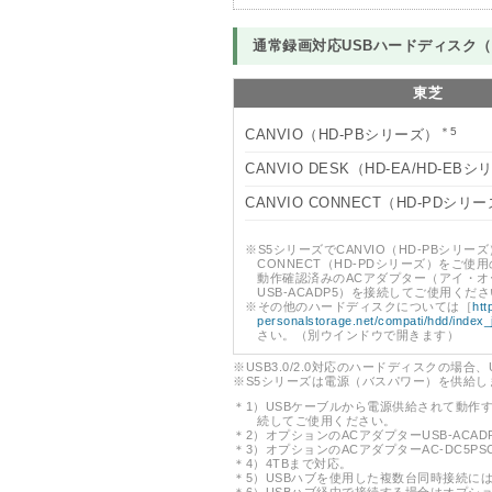
通常録画対応USBハードディスク（U
東芝
＊5
CANVIO（HD-PBシリーズ）
CANVIO DESK（HD-EA/HD-EB
CANVIO CONNECT（HD-PDシリ
※S5シリーズでCANVIO（HD-PBシリーズ
CONNECT（HD-PDシリーズ）をご使
動作確認済みのACアダプター（アイ・オ
USB-ACADP5）を接続してご使用くだ
※その他のハードディスクについては［
htt
personalstorage.net/compati/hdd/index_
さい。（別ウインドウで開きます）
※USB3.0/2.0対応のハードディスクの場合、
※S5シリーズは電源（バスパワー）を供給
＊1）USBケーブルから電源供給されて動作す
続してご使用ください。
＊2）オプションのACアダプターUSB-ACA
＊3）オプションのACアダプターAC-DC5P
＊4）4TBまで対応。
＊5）USBハブを使用した複数台同時接続に